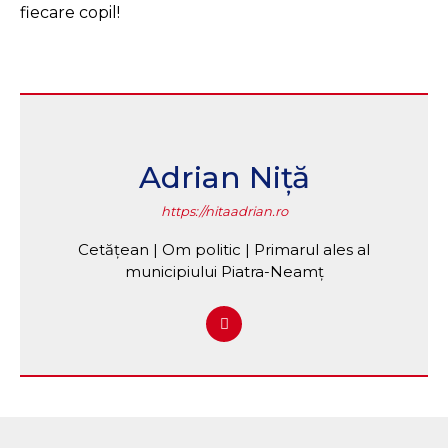
fiecare copil!
Adrian Niță
https://nitaadrian.ro
Cetățean | Om politic | Primarul ales al
municipiului Piatra-Neamț