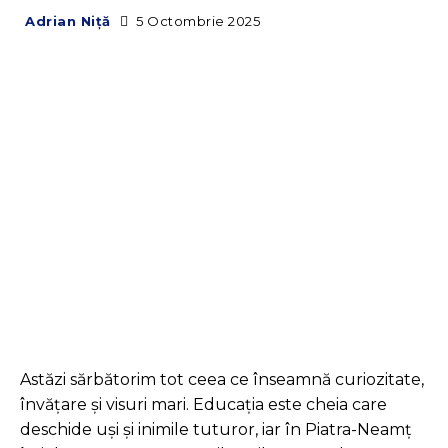
5 Octombrie 2025
Adrian Niță
Facebook
Twitter
Pinterest
Astăzi sărbătorim tot ceea ce înseamnă curiozitate,
învățare și visuri mari. Educația este cheia care
deschide uși și inimile tuturor, iar în Piatra-Neamț