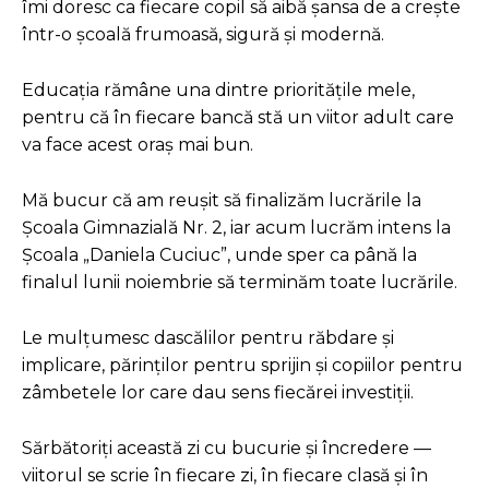
îmi doresc ca fiecare copil să aibă șansa de a crește
într-o școală frumoasă, sigură și modernă.
Educația rămâne una dintre prioritățile mele,
pentru că în fiecare bancă stă un viitor adult care
va face acest oraș mai bun.
Mă bucur că am reușit să finalizăm lucrările la
Școala Gimnazială Nr. 2, iar acum lucrăm intens la
Școala „Daniela Cuciuc”, unde sper ca până la
finalul lunii noiembrie să terminăm toate lucrările.
Le mulțumesc dascălilor pentru răbdare și
implicare, părinților pentru sprijin și copiilor pentru
zâmbetele lor care dau sens fiecărei investiții.
Sărbătoriți această zi cu bucurie și încredere —
viitorul se scrie în fiecare zi, în fiecare clasă și în