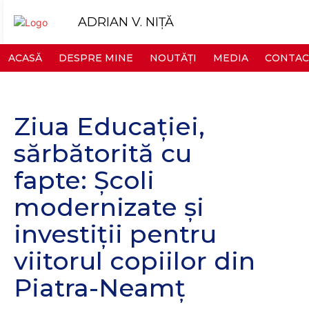
ADRIAN V. NIȚĂ
ACASĂ
DESPRE MINE
NOUTĂȚI
MEDIA
CONTAC
Ziua Educației,
sărbătorită cu
fapte: Școli
modernizate și
investiții pentru
viitorul copiilor din
Piatra-Neamț