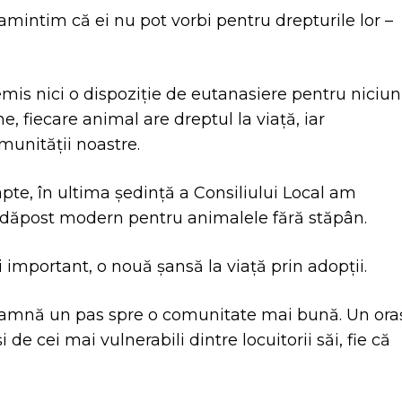
amintim că ei nu pot vorbi pentru drepturile lor –
is nici o dispoziție de eutanasiere pentru niciun
, fiecare animal are dreptul la viață, iar
munității noastre.
apte, în ultima ședință a Consiliului Local am
adăpost modern pentru animalele fără stăpân.
ai important, o nouă șansă la viață prin adopții.
înseamnă un pas spre o comunitate mai bună. Un ora
 de cei mai vulnerabili dintre locuitorii săi, fie că