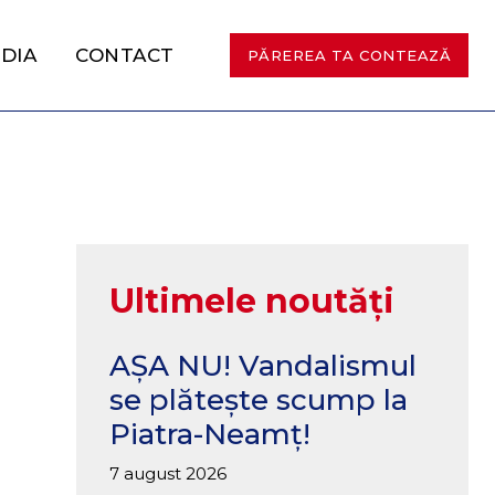
DIA
CONTACT
PĂREREA TA CONTEAZĂ
Ultimele noutăți
AȘA NU! Vandalismul
se plătește scump la
Piatra-Neamț!
7 august 2026