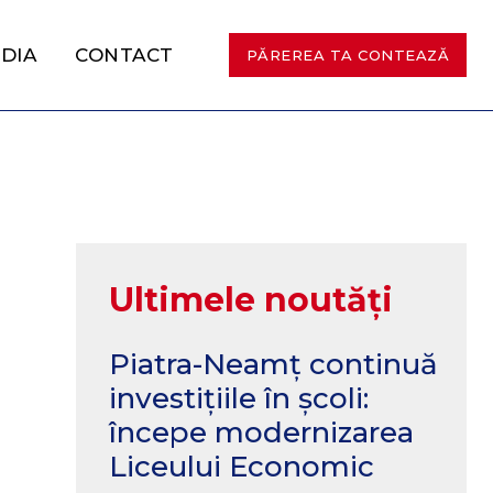
DIA
CONTACT
PĂREREA TA CONTEAZĂ
Ultimele noutăți
Piatra-Neamț continuă
investițiile în școli:
începe modernizarea
Liceului Economic