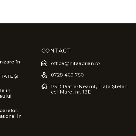
CONTACT
izare în
office@nitaadrian.ro
0728 460 750
TATE ȘI
PSD Piatra-Neamț, Piața Ștefan
le în
cel Mare, nr. 18E
eului
oarelor:
ațional în