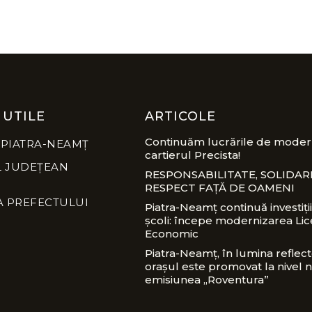
 UTILE
ARTICOLE
Continuăm lucrările de modern
 PIATRA-NEAMȚ
cartierul Precista!
L JUDEȚEAN
RESPONSABILITATE, SOLIDARI
RESPECT FAȚĂ DE OAMENI
A PREFECTULUI
Piatra-Neamț continuă investiții
școli: începe modernizarea Lic
Economic
Piatra-Neamț, în lumina reflect
orașul este promovat la nivel n
emisiunea „Roventura”