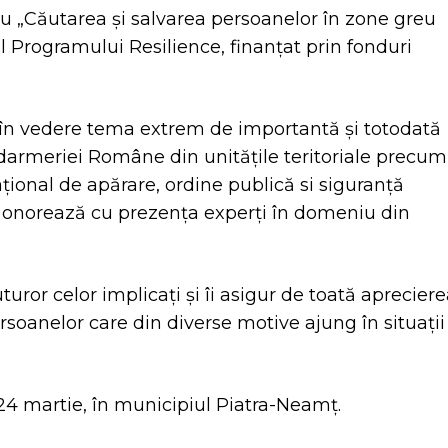
ru „Căutarea și salvarea persoanelor în zone greu
l Programului Resilience, finanțat prin fonduri
 în vedere tema extrem de importantă și totodată
darmeriei Române din unitățile teritoriale precum
țional de apărare, ordine publică si siguranță
 onorează cu prezența experți în domeniu din
uror celor implicați și îi asigur de toată aprecier
oanelor care din diverse motive ajung în situații
-24 martie, în municipiul Piatra-Neamț.