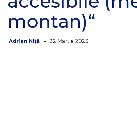
accesibile (m
montan)“
22 Martie 2023
Adrian Niță