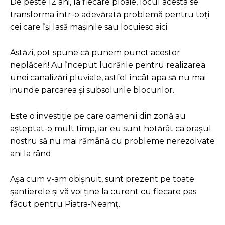
De peste 12 ani, la fiecare ploaie, locul acesta se
transforma într-o adevărată problemă pentru toți
cei care își lasă mașinile sau locuiesc aici.
Astăzi, pot spune că punem punct acestor
neplăceri! Au început lucrările pentru realizarea
unei canalizări pluviale, astfel încât apa să nu mai
inunde parcarea și subsolurile blocurilor.
Este o investiție pe care oamenii din zonă au
așteptat-o mult timp, iar eu sunt hotărât ca orașul
nostru să nu mai rămână cu probleme nerezolvate
ani la rând.
Așa cum v-am obișnuit, sunt prezent pe toate
șantierele și vă voi ține la curent cu fiecare pas
făcut pentru Piatra-Neamț.