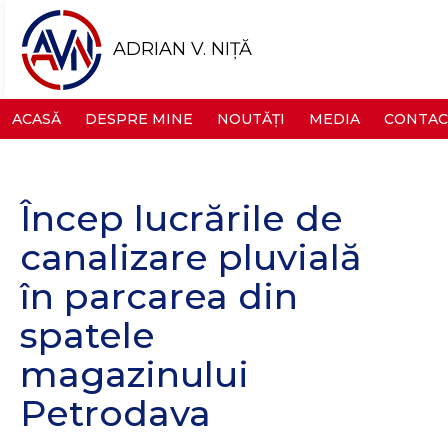
ADRIAN V. NIȚĂ
ACASĂ
DESPRE MINE
NOUTĂȚI
MEDIA
CONTAC
Încep lucrările de
canalizare pluvială
în parcarea din
spatele
magazinului
Petrodava