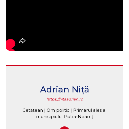
Adrian Niță
https://nitaadrian.ro
Cetățean | Om politic | Primarul ales al
municipiului Piatra-Neamț