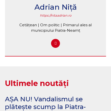
Adrian Niță
https://nitaadrian.ro
Cetățean | Om politic | Primarul ales al
municipiului Piatra-Neamț
Ultimele noutăți
AȘA NU! Vandalismul se
plătește scump la Piatra-