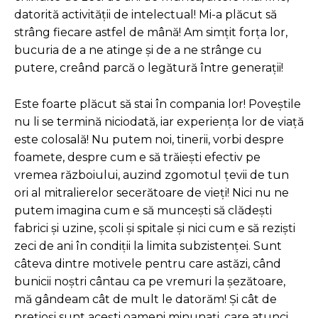
datorită activității de intelectual! Mi-a plăcut să
strâng fiecare astfel de mână! Am simțit forța lor,
bucuria de a ne atinge și de a ne strânge cu
putere, creând parcă o legătură între generații!
Este foarte plăcut să stai în compania lor! Poveștile
nu li se termină niciodată, iar experiența lor de viață
este colosală! Nu putem noi, tinerii, vorbi despre
foamete, despre cum e să trăiești efectiv pe
vremea războiului, auzind zgomotul țevii de tun
ori al mitralierelor secerătoare de vieți! Nici nu ne
putem imagina cum e să muncești să clădești
fabrici și uzine, școli și spitale și nici cum e să reziști
zeci de ani în condiții la limita subzistenței. Sunt
câteva dintre motivele pentru care astăzi, când
bunicii noștri cântau ca pe vremuri la șezătoare,
mă gândeam cât de mult le datorăm! Și cât de
prețioși sunt acești oameni minunați, care atunci