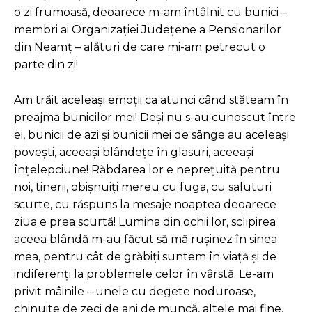
o zi frumoasă, deoarece m-am întâlnit cu bunici –
membri ai Organizației Județene a Pensionarilor
din Neamț – alături de care mi-am petrecut o
parte din zi!
Am trăit aceleași emoții ca atunci când stăteam în
preajma bunicilor mei! Deși nu s-au cunoscut între
ei, bunicii de azi și bunicii mei de sânge au aceleași
povești, aceeași blândețe în glasuri, aceeași
înțelepciune! Răbdarea lor e neprețuită pentru
noi, tinerii, obișnuiți mereu cu fuga, cu saluturi
scurte, cu răspuns la mesaje noaptea deoarece
ziua e prea scurtă! Lumina din ochii lor, sclipirea
aceea blândă m-au făcut să mă rușinez în sinea
mea, pentru cât de grăbiți suntem în viață și de
indiferenți la problemele celor în vârstă. Le-am
privit mâinile – unele cu degete noduroase,
chinuite de zeci de ani de muncă, altele mai fine,