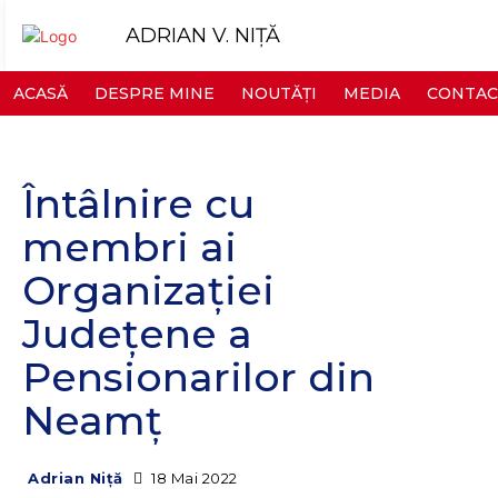
ADRIAN V. NIȚĂ
ACASĂ
DESPRE MINE
NOUTĂȚI
MEDIA
CONTAC
Întâlnire cu
membri ai
Organizației
Județene a
Pensionarilor din
Neamț
18 Mai 2022
Adrian Niță