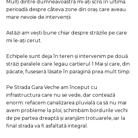
Mulți dintre dumneavoastră mi-ați scris în ultima
perioadă despre câteva zone din oraș care aveau
mare nevoie de intervenții.
Astăzi am vești bune chiar despre străzile pe care
mi le-ați cerut.
Echipele sunt deja în teren și intervenim pe două
străzi paralele care legau cartierul 1 Mai și care, din
păcate, fuseseră lăsate în paragină prea mult timp:
Pe Strada Gara Veche am început cu
infrastructura care nu se vede, dar contează
enorm: refacem canalizarea pluvială ca să nu mai
avem probleme la ploi, schimbăm bordurile vechi
de pe partea dreaptă și aranjăm trotuarele, iar la
final strada va fi asfaltată integral.