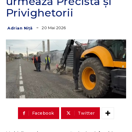
urmează Precista și
Privighetorii
20 Mai 2026
Adrian Niță
Facebook
Twitter