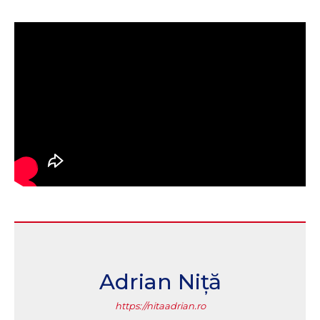
Adrian Niță
https://nitaadrian.ro