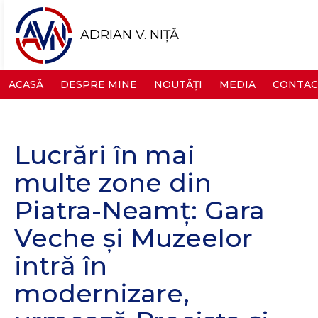
ADRIAN V. NIȚĂ
ACASĂ
DESPRE MINE
NOUTĂȚI
MEDIA
CONTAC
Lucrări în mai
multe zone din
Piatra-Neamț: Gara
Veche și Muzeelor
intră în
modernizare,