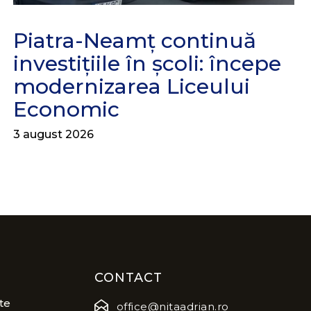
Piatra-Neamț continuă
investițiile în școli: începe
modernizarea Liceului
Economic
3 august 2026
CONTACT
te
office@nitaadrian.ro