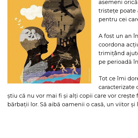
asemeni oricăr
tristețe poate 
pentru cei care
A fost un an î
coordona acțiu
trimițând ajut
pe perioadă în
Tot ce îmi dor
caracterizate
știu că nu vor mai fi și alți copii care vor crește f
bărbații lor. Să aibă oamenii o casă, un viitor și