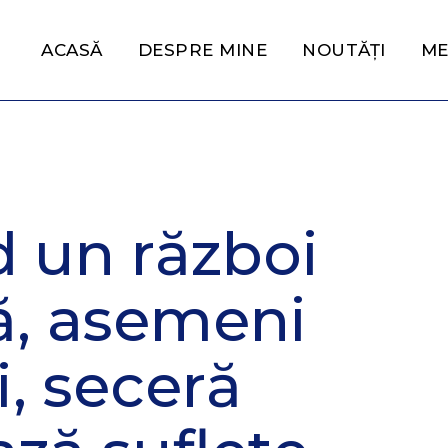
ACASĂ
DESPRE MINE
NOUTĂȚI
ME
 un război
că, asemeni
i, seceră