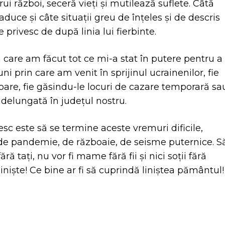
ui război, seceră vieți și mutilează suflete. Câtă
aduce și câte situații greu de înțeles și de descris
 privesc de după linia lui fierbinte.
n care am făcut tot ce mi-a stat în putere pentru a
ni prin care am venit în sprijinul ucrainenilor, fie
oare, fie găsindu-le locuri de cazare temporară sa
delungată în județul nostru.
esc este să se termine aceste vremuri dificile,
 de pandemie, de războaie, de seisme puternice. S
ără tați, nu vor fi mame fără fii și nici soții fără
 liniște! Ce bine ar fi să cuprindă liniștea pământul!