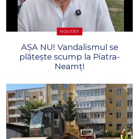
NOUTĂȚI
AȘA NU! Vandalismul se
plătește scump la Piatra-
Neamț!